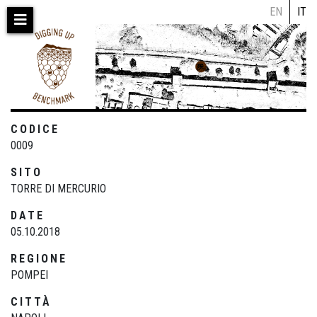
Salta
EN
IT
al
contenuto
principale
CODICE
0009
SITO
TORRE DI MERCURIO
DATE
05.10.2018
REGIONE
POMPEI
CITTÀ