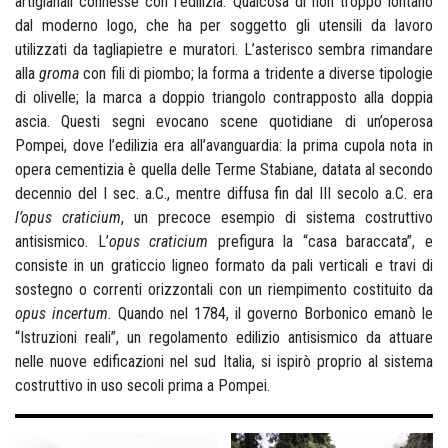
artigianali connesse con l’edilizia. Qualcosa di non troppo lontano
dal moderno logo, che ha per soggetto gli utensili da lavoro
utilizzati da tagliapietre e muratori. L’asterisco sembra rimandare
alla
groma
con fili di piombo; la forma a tridente a diverse tipologie
di olivelle; la marca a doppio triangolo contrapposto alla doppia
ascia. Questi segni evocano scene quotidiane di un’operosa
Pompei, dove l’edilizia era all’avanguardia: la prima cupola nota in
opera cementizia è quella delle Terme Stabiane, datata al secondo
decennio del I sec. a.C., mentre diffusa fin dal III secolo a.C. era
l’opus craticium
, un precoce esempio di sistema costruttivo
antisismico. L’
opus craticium
prefigura la “casa baraccata”, e
consiste in un graticcio ligneo formato da pali verticali e travi di
sostegno o correnti orizzontali con un riempimento costituito da
opus incertum.
Quando nel 1784, il governo Borbonico emanò le
“Istruzioni reali”, un regolamento edilizio antisismico da attuare
nelle nuove edificazioni nel sud Italia, si ispirò proprio al sistema
costruttivo in uso secoli prima a Pompei.