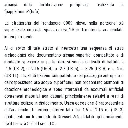
arcaica della fortificazione pompeiana realizzata in
“pappamonte”(tufo).
La stratigrafia del sondaggio 0009 rileva, nella porzione più
superficiale, un livello spesso circa 1.5 m di materiale accumulato
in tempi recenti.
Al di sotto di tale strato si intercetta una sequenza di strati
archeologici che documentano alcune superfici compattate e di
modesto spessore: in particolare si segnalano livelli di battuto a
-1.5 (US 2), a -2.15 (US 4), a -2.7 (US 6), a -3.25 (US 8) e a -4 m
(US 11). I livelli di terreno compattato o dal passaggio antropico o
dall’esposizione alle acque superficiali, non presentano elementi di
datazione archeologica e sono intercalati da accumuli artificiali
contenenti materiali non datanti, principalmente relativi a resti di
strutture edilizie in disfacimento. Unica eccezione è rappresentata
dall’accumulo di terreno intercettato tra 1.6 e 2.15 m (US 3)
contenente un frammento di Dressel 2/4, databile genericamente
tra il I sec. a.C. e il I sec. d.C..