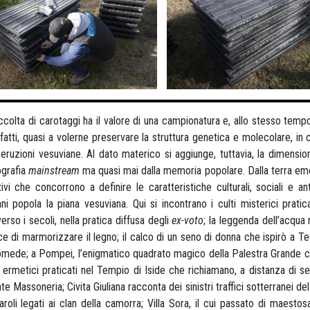
ccolta di carotaggi ha il valore di una campionatura e, allo stesso tempo
fatti, quasi a volerne preservare la struttura genetica e molecolare, in cu
 eruzioni vesuviane. Al dato materico si aggiunge, tuttavia, la dimensio
ografia
mainstream
ma quasi mai dalla memoria popolare. Dalla terra eme
tivi che concorrono a definire le caratteristiche culturali, sociali 
nni popola la piana vesuviana. Qui si incontrano i culti misterici prati
verso i secoli, nella pratica diffusa degli
ex-voto
; la leggenda dell’acqua
e di marmorizzare il legno; il calco di un seno di donna che ispirò a Teo
omede; a Pompei, l’enigmatico quadrato magico della Palestra Grande che
li ermetici praticati nel Tempio di Iside che richiamano, a distanza di s
te Massoneria; Civita Giuliana racconta dei sinistri traffici sotterranei del 
roli legati ai clan della camorra; Villa Sora, il cui passato di maestos