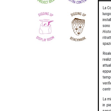
La Co
luogo
insta
sono 
Histo
ritra
spazi
Risal
reali
attua
eppur
tempo
verif
centr
La mi
in pi
napo