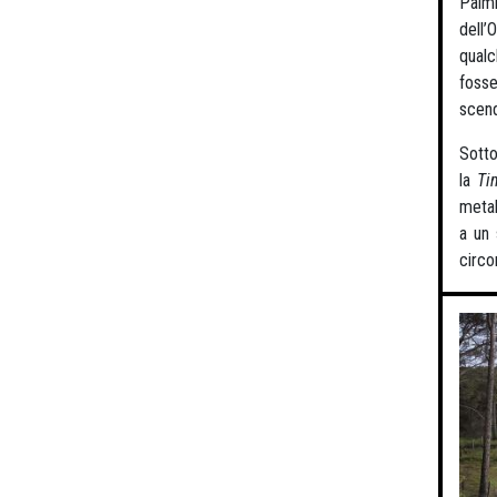
Palmi
dell’
qual
fosse
scend
Sotto
la
Ti
metal
a un 
circo