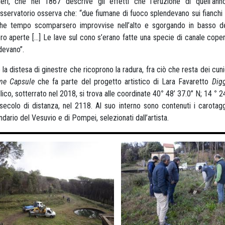
eri, che nel 1867 descrive gli effetti che l’eruzione di quell’anno
Osservatorio osserva che: “due fiumane di fuoco splendevano sui fianch
che tempo scomparsero improvvise nell’alto e sgorgando in basso d
ro aperte […] Le lave sul cono s’erano fatte una specie di canale coperto
evano”.
 la distesa di ginestre che ricoprono la radura, fra ciò che resta dei cuni
me Capsule
che fa parte del progetto artistico di Lara Favaretto
Dig
lico, sotterrato nel 2018, si trova alle coordinate 40
°
48’ 37.0’’ N; 14
°
2
secolo di distanza, nel 2118. Al suo interno sono contenuti i carotaggi
ndario del Vesuvio e di Pompei, selezionati dall’artista.