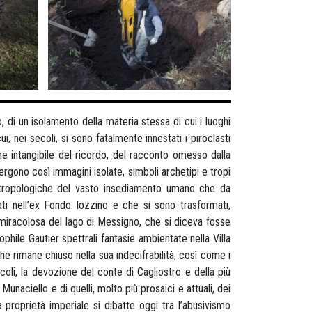
, di un isolamento della materia stessa di cui i luoghi
i, nei secoli, si sono fatalmente innestati i piroclasti
ne intangibile del ricordo, del racconto omesso dalla
rgono così immagini isolate, simboli archetipi e tropi
e antropologiche del vasto insediamento umano che da
cati nell’ex Fondo Iozzino e che si sono trasformati,
 miracolosa del lago di Messigno, che si diceva fosse
phile Gautier spettrali fantasie ambientate nella Villa
 rimane chiuso nella sua indecifrabilità, così come i
ecoli, la devozione del conte di Cagliostro e della più
Munaciello e di quelli, molto più prosaici e attuali, dei
a proprietà imperiale si dibatte oggi tra l’abusivismo